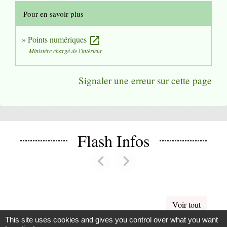
Pour en savoir plus
Points numériques
open_in_new
Ministère chargé de l'intérieur
Signaler une erreur sur cette page
Flash Infos
chevron_left
chevron_right
Previous
Next
Voir tout
This site uses cookies and gives you control over what you want