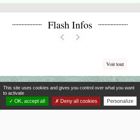
Flash Infos
chevron_left
chevron_right
Previous
Next
Voir tout
La Mairie
This site uses cookies and gives you control over what you want
to activate
Commune de Fouquerolles
OK, accept all
Deny all cookies
Personalize
2, Grande Rue
60510 Fouquerolles - FRANCE
+33 3 44 80 43 12
Contact par formulaire