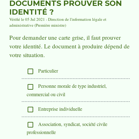
DOCUMENTS PROUVER SON
IDENTITÉ ?
Vérifié le 05 Jul 2021 - Direction de l'information légale et
administrative (Première ministre)
Pour demander une carte grise, il faut prouver
votre identité. Le document à produire dépend de
votre situation.
Particulier
check_box_outline_blank
Personne morale de type industriel,
check_box_outline_blank
commercial ou civil
Entreprise individuelle
check_box_outline_blank
Association, syndicat, société civile
check_box_outline_blank
professionnelle