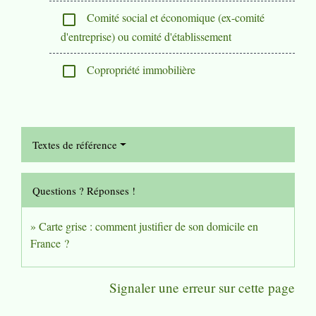
Comité social et économique (ex-comité
check_box_outline_blank
d'entreprise) ou comité d'établissement
Copropriété immobilière
check_box_outline_blank
Textes de référence
Questions ? Réponses !
Carte grise : comment justifier de son domicile en
France ?
Signaler une erreur sur cette page