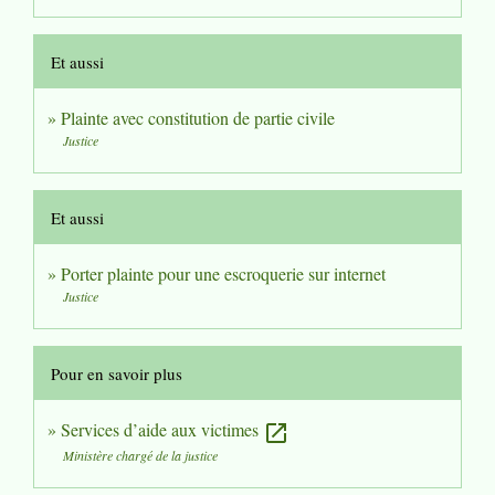
Et aussi
Plainte avec constitution de partie civile
Justice
Et aussi
Porter plainte pour une escroquerie sur internet
Justice
Pour en savoir plus
Services d’aide aux victimes
open_in_new
Ministère chargé de la justice