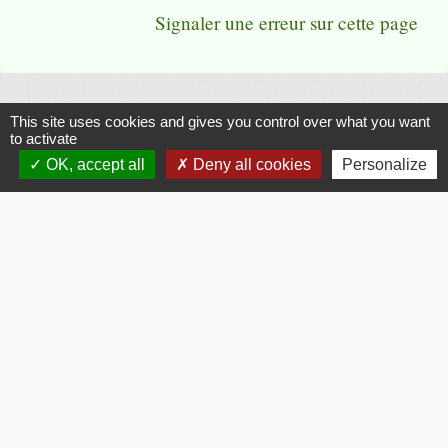
Signaler une erreur sur cette page
This site uses cookies and gives you control over what you want
Flash Infos
to activate
OK, accept all
Deny all cookies
Personalize
chevron_left
chevron_right
Previous
Next
Voir tout
La Mairie
Commune de Fouquerolles
2, Grande Rue
60510 Fouquerolles - FRANCE