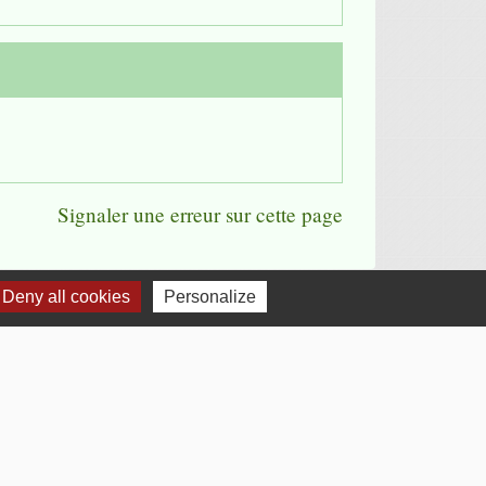
Signaler une erreur sur cette page
Deny all cookies
Personalize
chevron_left
chevron_right
Previous
Next
Voir tout