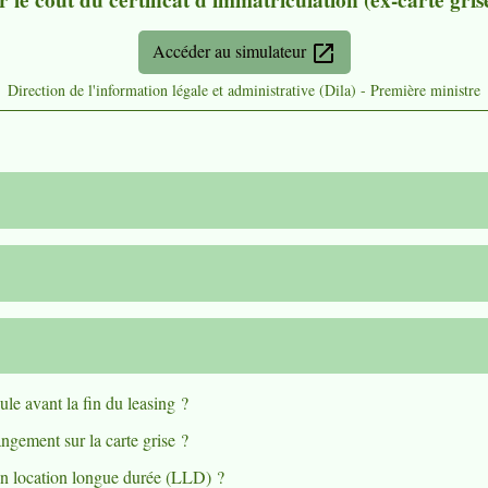
r le coût du certificat d'immatriculation (ex-carte gris
Accéder au simulateur
open_in_new
Direction de l'information légale et administrative (Dila) - Première ministre
cule avant la fin du leasing ?
ngement sur la carte grise ?
en location longue durée (LLD) ?