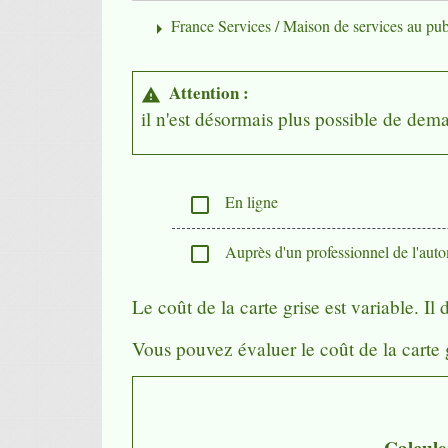
France Services / Maison de services au pub
arrow_right
Attention :
warning
il n'est désormais plus possible de dema
En ligne
check_box_outline_blank
Auprès d'un professionnel de l'auto
check_box_outline_blank
Le coût de la carte grise est variable. I
Vous pouvez évaluer le coût de la carte g