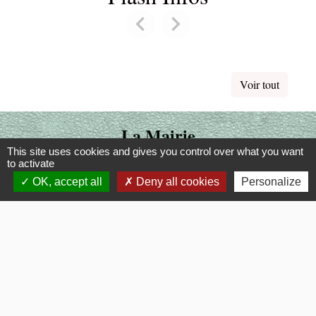
chevron_left
chevron_right
Previous
Next
Voir tout
La Mairie
This site uses cookies and gives you control over what you want
Commune de Fouquerolles
to activate
2, Grande Rue
OK, accept all
Deny all cookies
Personalize
60510 Fouquerolles - FRANCE
+33 3 44 80 43 12
Contact par formulaire
Liens