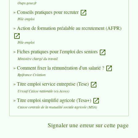
Oups.gouv.fr
Conseils pratiques pour recruter
open_in_new
Pôle emploi
Action de formation préalable au recrutement (AFPR)
open_in_new
Pôle emploi
Fiches pratiques pour l'emploi des seniors
open_in_new
Ministère chargé du travail
Comment fixer la rémunération d'un salarié ?
open_in_new
Bpifrance Création
Titre emploi service entreprise (Tese)
open_in_new
Urssaf Caisse nationale (ex-Acoss)
Titre emploi simplifié agricole (Tesa+)
open_in_new
Caisse centrale de la mutualité sociale agricole (MSA)
Signaler une erreur sur cette page