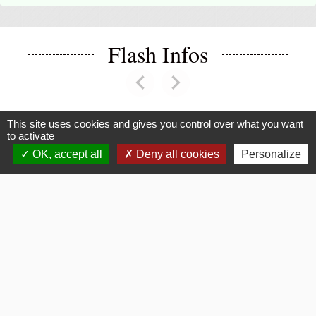
Flash Infos
chevron_left
chevron_right
Previous
Next
This site uses cookies and gives you control over what you want
to activate
Voir tout
OK, accept all
Deny all cookies
Personalize
La Mairie
Commune de Fouquerolles
2, Grande Rue
60510 Fouquerolles - FRANCE
+33 3 44 80 43 12
Contact par formulaire