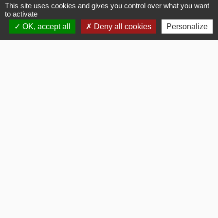
Comment faire si...
This site uses cookies and gives you control over what you want
to activate
Ouvrir un commerce
OK, accept all
Deny all cookies
Personalize
Devenir vendeur à domicile
Signaler une erreur sur cette page
Flash Infos
chevron_left
chevron_right
Previous
Next
Voir tout