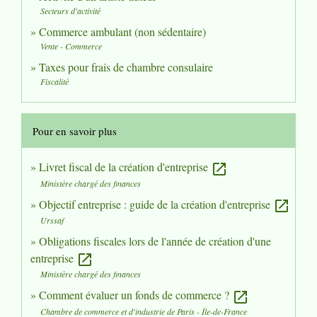
Secteurs d'activité
Commerce ambulant (non sédentaire)
Vente - Commerce
Taxes pour frais de chambre consulaire
Fiscalité
Pour en savoir plus
Livret fiscal de la création d'entreprise
open_in_new
Ministère chargé des finances
Objectif entreprise : guide de la création d'entreprise
open_in_new
Urssaf
Obligations fiscales lors de l'année de création d'une
entreprise
open_in_new
Ministère chargé des finances
Comment évaluer un fonds de commerce ?
open_in_new
Chambre de commerce et d'industrie de Paris - Île-de-France