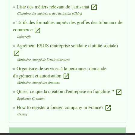
Liste des métiers relevant de l'artisanat
open_in_new
Chambre des métiers et de l'artisanat (CMA)
Tarifs des formalités auprès des greffes des tribunaux de
commerce
open_in_new
Infogreffe
Agrément ESUS (entreprise solidaire d'utilité sociale)
open_in_new
Ministère chargé de l'environnement
Organisme de services à la personne : demande
d'agrément et autorisation
open_in_new
Ministère chargé des finances
Qu'est-ce que la création d'entreprise en franchise ?
open_in_new
Bpifrance Création
How to register a foreign company in France?
open_in_new
Urssaf