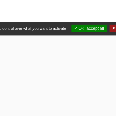
 control over what you want to activate
OK, accept all
La Mairie
Commune de Fouquerolles
2, Grande Rue
60510 Fouquerolles - FRANCE
+33 3 44 80 43 12
Contact par formulaire
ens
LITE
 OISE