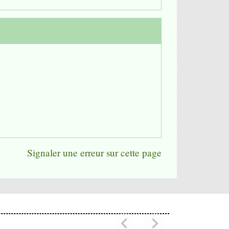
Signaler une erreur sur cette page
chevron_left
chevron_right