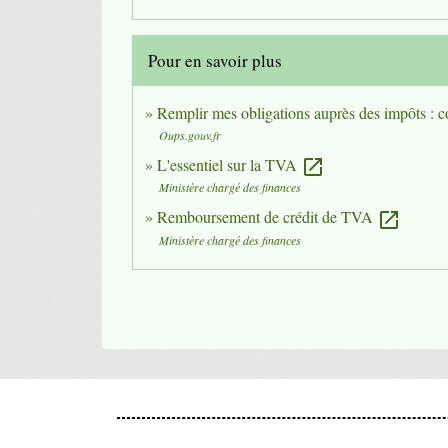
Pour en savoir plus
Remplir mes obligations auprès des impôts : c
Oups.gouv.fr
L'essentiel sur la TVA
open_in_new
Ministère chargé des finances
Remboursement de crédit de TVA
open_in_new
Ministère chargé des finances