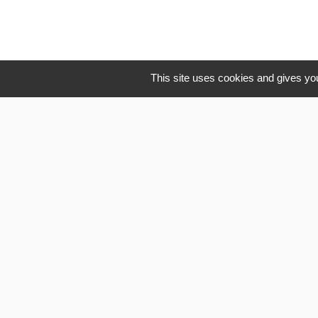
This site uses cookies and gives you
Li
OISE MOBI
Département