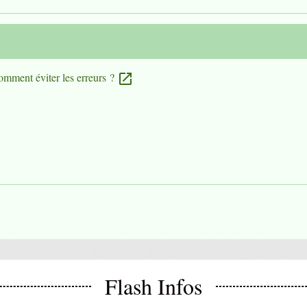
omment éviter les erreurs ?
open_in_new
Flash Infos