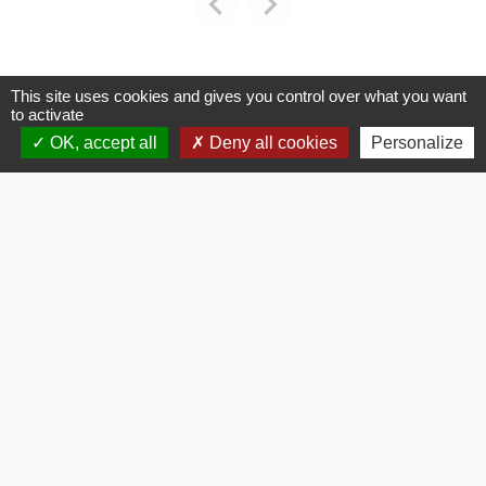
chevron_left
chevron_right
Previous
Next
Voir tout
This site uses cookies and gives you control over what you want
to activate
OK, accept all
Deny all cookies
Personalize
La Mairie
Commune de Fouquerolles
2, Grande Rue
60510 Fouquerolles - FRANCE
+33 3 44 80 43 12
Contact par formulaire
Liens
OISE MOBILITE