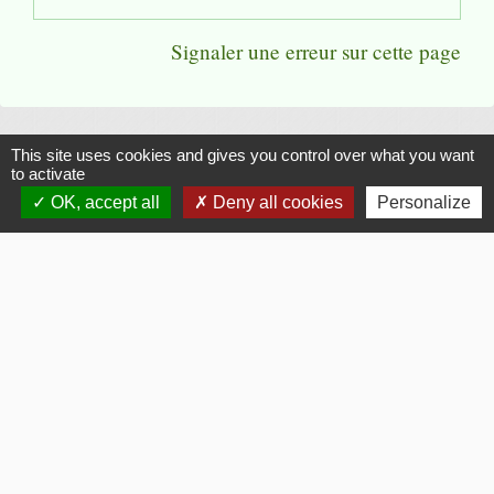
Signaler une erreur sur cette page
This site uses cookies and gives you control over what you want
Flash Infos
to activate
OK, accept all
Deny all cookies
Personalize
chevron_left
chevron_right
Previous
Next
Voir tout
La Mairie
Commune de Fouquerolles
2, Grande Rue