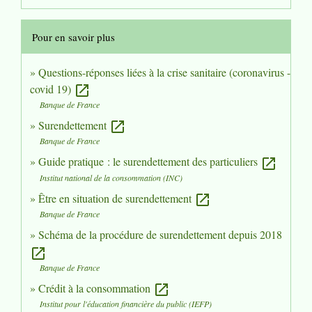
Pour en savoir plus
Questions-réponses liées à la crise sanitaire (coronavirus -
covid 19)
open_in_new
Banque de France
Surendettement
open_in_new
Banque de France
Guide pratique : le surendettement des particuliers
open_in_new
Institut national de la consommation (INC)
Être en situation de surendettement
open_in_new
Banque de France
Schéma de la procédure de surendettement depuis 2018
open_in_new
Banque de France
Crédit à la consommation
open_in_new
Institut pour l'éducation financière du public (IEFP)