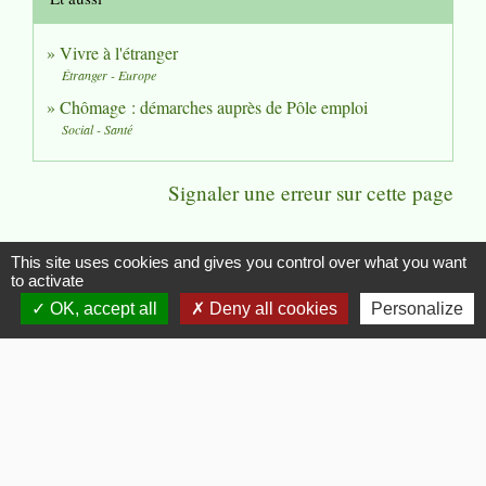
Vivre à l'étranger
Étranger - Europe
Chômage : démarches auprès de Pôle emploi
Social - Santé
Signaler une erreur sur cette page
This site uses cookies and gives you control over what you want
to activate
Flash Infos
OK, accept all
Deny all cookies
Personalize
chevron_left
chevron_right
Previous
Next
Voir tout