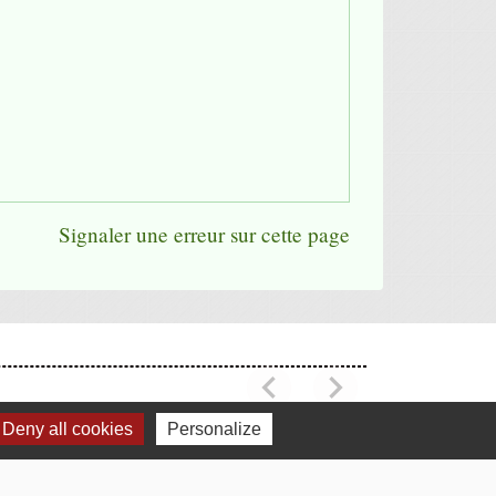
Signaler une erreur sur cette page
chevron_left
chevron_right
Previous
Next
Deny all cookies
Personalize
Voir tout