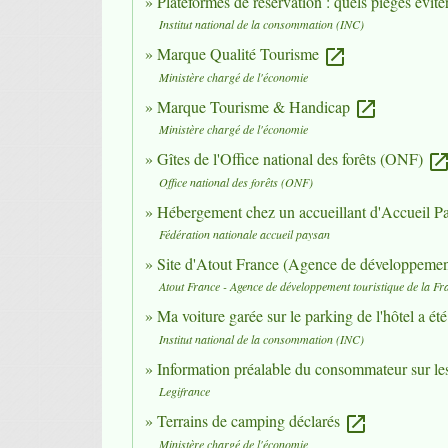
Plateformes de réservation : quels pièges évite
Institut national de la consommation (INC)
Marque Qualité Tourisme
open_in_new
Ministère chargé de l'économie
Marque Tourisme & Handicap
open_in_new
Ministère chargé de l'économie
Gîtes de l'Office national des forêts (ONF)
open_in_n
Office national des forêts (ONF)
Hébergement chez un accueillant d'Accueil 
Fédération nationale accueil paysan
Site d'Atout France (Agence de développement
Atout France - Agence de développement touristique de la Fr
Ma voiture garée sur le parking de l'hôtel a ét
Institut national de la consommation (INC)
Information préalable du consommateur sur le
Legifrance
Terrains de camping déclarés
open_in_new
Ministère chargé de l'économie