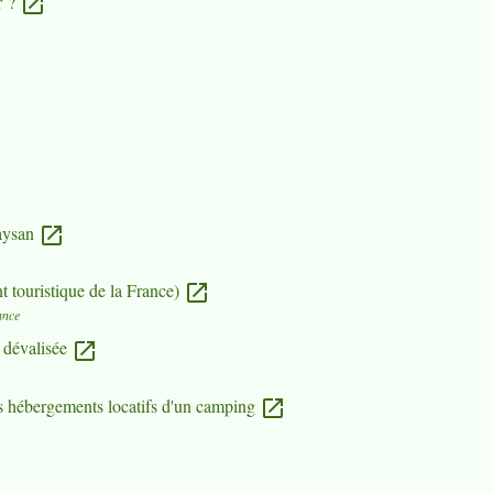
r ?
open_in_new
ew
Paysan
open_in_new
 touristique de la France)
open_in_new
ance
é dévalisée
open_in_new
s hébergements locatifs d'un camping
open_in_new