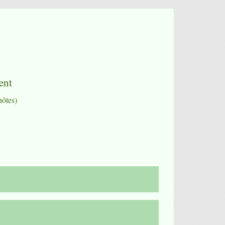
ent
hôtes)