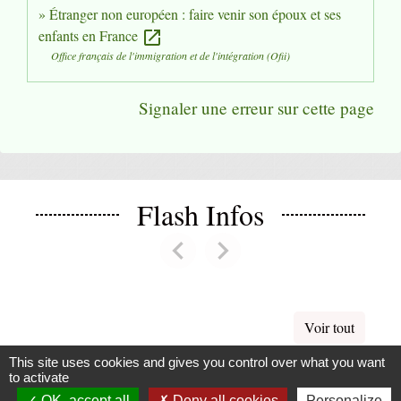
Étranger non européen : faire venir son époux et ses
enfants en France
open_in_new
Office français de l'immigration et de l'intégration (Ofii)
Signaler une erreur sur cette page
Flash Infos
chevron_left
chevron_right
Previous
Next
Voir tout
This site uses cookies and gives you control over what you want
to activate
La Mairie
OK, accept all
Deny all cookies
Personalize