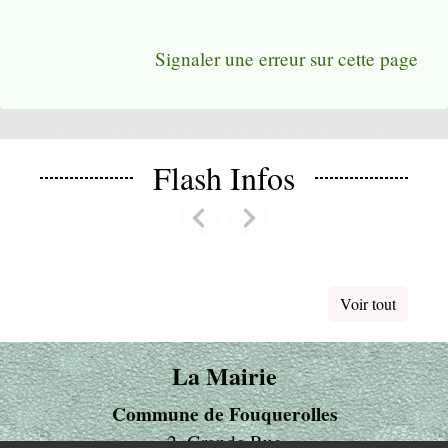
Signaler une erreur sur cette page
Flash Infos
chevron_left
chevron_right
Previous
Next
Voir tout
La Mairie
Commune de Fouquerolles
2, Grande Rue