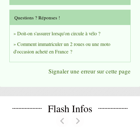
Questions ? Réponses !
Doit-on s'assurer lorsqu'on circule à vélo ?
Comment immatriculer un 2 roues ou une moto
d'occasion acheté en France ?
Signaler une erreur sur cette page
Flash Infos
chevron_left
chevron_right
Previous
Next