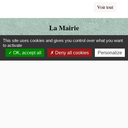
Voir tout
La Mairie
Commune de Fouquerolles
This site uses cookies and gives you control over what you want
to activate
2, Grande Rue
OK, accept all
Deny all cookies
Personalize
60510 Fouquerolles - FRANCE
+33 3 44 80 43 12
Contact par formulaire
Liens
OISE MOBILITE
Département OISE
SMOTHD