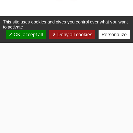
Voir tout
This site uses cookies and gives you control over what you want
to activate
OK, accept all
Deny all cookies
Personalize
La Mairie
Commune de Fouquerolles
2, Grande Rue
60510 Fouquerolles - FRANCE
+33 3 44 80 43 12
Contact par formulaire
Liens
OISE MOBILITE