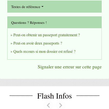
Textes de référence
Questions ? Réponses !
Peut-on obtenir un passeport gratuitement ?
Peut-on avoir deux passeports ?
Quels recours si mon dossier est refusé ?
Signaler une erreur sur cette page
Flash Infos
chevron_left
chevron_right
Previous
Next