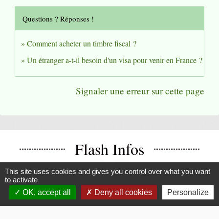
Questions ? Réponses !
Comment acheter un timbre fiscal ?
Un étranger a-t-il besoin d'un visa pour venir en France ?
Signaler une erreur sur cette page
Flash Infos
chevron_left
chevron_right
This site uses cookies and gives you control over what you want
Previous
Next
to activate
OK, accept all
Deny all cookies
Personalize
Voir tout