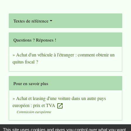
Textes de référence
Questions ? Réponses !
Achat d'un véhicule à l'étranger : comment obtenir un
quitus fiscal ?
Pour en savoir plus
Achat et leasing d'une voiture dans un autre pays
européen : prix et TVA
open_in_new
Commission européenne
Signaler une erreur sur cette page
This site uses cookies and gives you control over what you want