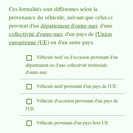
Ces formalités sont différentes selon la
provenance du véhicule, suivant que celui-ci
provient d'un
département d'outre-mer
, d'une
collectivité d'outre-mer
, d'un pays de
l'Union
européenne (UE)
ou d'un autre pays.
Véhicule neuf ou d'occasion provenant d'un
check_box_outline_blank
département ou d'une collectivité territoriale
d'outre-mer
Véhicule neuf provenant d'un pays de l'UE
check_box_outline_blank
Véhicule d'occasion provenant d'un pays de
check_box_outline_blank
l'UE
Véhicule provenant d'un pays hors UE
check_box_outline_blank