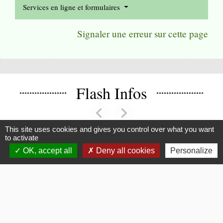
Services en ligne et formulaires
Signaler une erreur sur cette page
Flash Infos
chevron_left
chevron_right
Previous
Next
This site uses cookies and gives you control over what you want
to activate
OK, accept all
Deny all cookies
Personalize
Voir tout
La Mairie
Commune de Fouquerolles