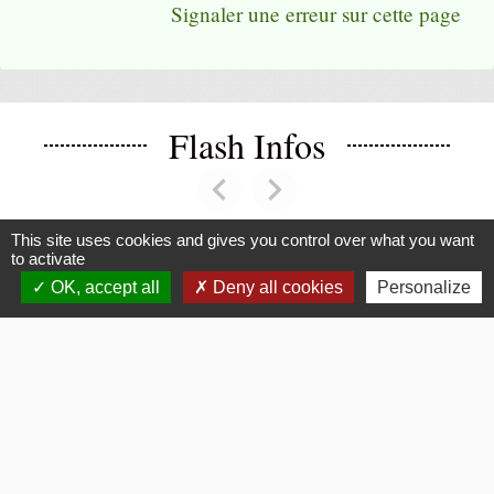
Signaler une erreur sur cette page
Flash Infos
chevron_left
chevron_right
Previous
Next
This site uses cookies and gives you control over what you want
to activate
Voir tout
OK, accept all
Deny all cookies
Personalize
La Mairie
Commune de Fouquerolles
2, Grande Rue
60510 Fouquerolles - FRANCE