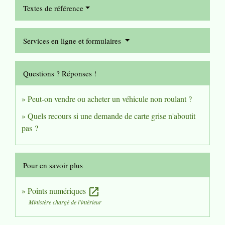
Textes de référence
Services en ligne et formulaires
Questions ? Réponses !
Peut-on vendre ou acheter un véhicule non roulant ?
Quels recours si une demande de carte grise n'aboutit
pas ?
Pour en savoir plus
Points numériques
open_in_new
Ministère chargé de l'intérieur