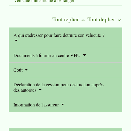
Véhicule immatriculé à l'étranger
Tout replier
Tout déplier
keyboard_arrow_up
keyboard_arrow_down
À qui s'adresser pour faire détruire son véhicule ?
Documents à fournir au centre VHU
Coût
Déclaration de la cession pour destruction auprès
des autorités
Information de l'assureur