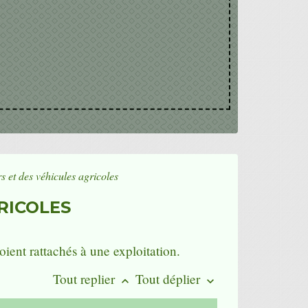
s et des véhicules agricoles
RICOLES
oient rattachés à une exploitation.
Tout replier
Tout déplier
keyboard_arrow_up
keyboard_arrow_down