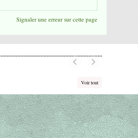
Signaler une erreur sur cette page
chevron_left
chevron_right
Previous
Next
Voir tout