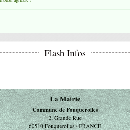
Flash Infos
La Mairie
Commune de Fouquerolles
2, Grande Rue
60510 Fouquerolles - FRANCE